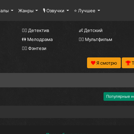
иалы
Жанры
🎙 Озвучки
⭐ Лучшее
🕵️‍♂️ Детектив
👶 Детский
👫 Мелодрама
🧚‍♀️ Мультфильм
🧝‍♂️ Фэнтези
Я смотрю
Популярные н