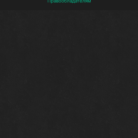
Правообладателям